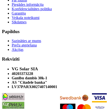
Par mums
Piegādes informācija
Konfidencialitātes politika
Garantija
Veikala noteikumi
Sīkdatnes
Papildus
Sazināties ar mums
Preču atgriešana
Akcijas
Rekvizīti
VG Solar SIA
40203373228
Ganību dambis 30k-1
AS "Citadele banka"
LV37PARX0027407140001