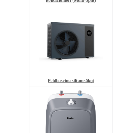
kondicionieri (Multi-Split)
Peldbaseinu siltumsūkņi