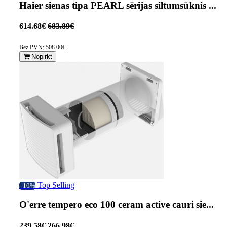
Haier sienas tipa PEARL sērijas siltumsūknis ...
614.68€
683.89€
Bez PVN: 508.00€
Nopirkt
Top Selling
- 10%
O'erre tempero eco 100 ceram active cauri sie...
239.58€
266.98€