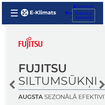
Mans konts
☰
(0)
Reģistrācija
Autorizācija