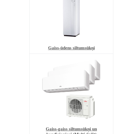
Gaiss-ūdens siltumsūkņi
Gaiss-gaiss siltumsūkņi un