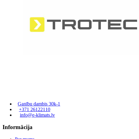
Ganību dambis 30k-1
+371 26122110
info@e-klimats.lv
Informācija